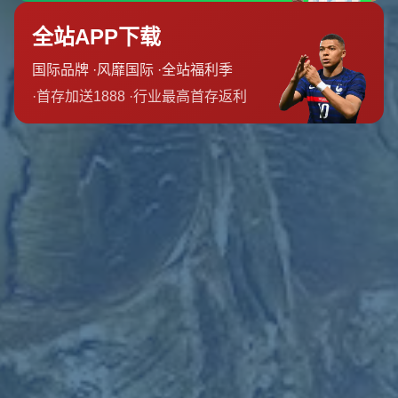
魔笛不仅赢得外界一致的赞誉，更是皇马队友们的“精神支柱”。不
少关键时刻，他的冷静处理球与灵活调度，为球队的胜利铺平了道
路。在皇马更衣室里，莫德里奇的职业作风成为了年轻球员的重要榜
样。锋线新星罗德里戈曾公开表示：“**和莫德里奇一起踢球是一种幸
运，他让你感觉足球可以如此简单。无论场上还是场下，他都是我们
学习的榜样。**”
这样的致敬不仅仅是出于对他技术的尊重，更是对他对职业足球
的热爱、严格自律的态度的由衷敬佩。无论是长达数十分钟的训练
课，还是日复一日保持最佳状态的体力管理，莫德里奇的奉献与坚
持，成为了年轻人追求顶级职业生涯的典范。
### **续约皇马：踢到40岁，梦想再战世界杯**