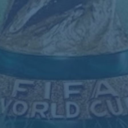
从皇马的主力中场到克罗地亚国家队的精神支柱，卢卡·莫德里奇
一次次用实际行动战胜了时间。不管是“40场4球6助”的优异表现，还
是队友的真心致敬，以及未来挑战世界杯的决心，他都向世界证明
——**真正的传奇，绝不会被年龄所定义**。
上一篇：拜仁主席：引進凱恩極為出色，但轉會費用異常高昂.
下一篇：中国引领亚洲逐梦冰雪世界.