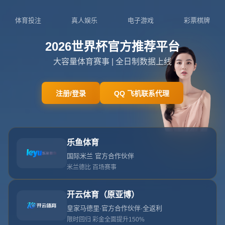
新闻中心
NEWS