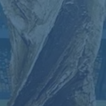
更令人振奋的是，“魔笛”还透露了希望在2026年世界杯再度披上
克罗地亚战袍的计划。对于一名届时将年满41岁的球员，这无疑是挑
战极限的决定。但回顾他2022年世界杯率队取得季军的表现，又怎能
轻易怀疑他的潜力？若他能够如愿站在下一届世界杯赛场，那将改写
足球历史的又一页。
### **不服老的案例：魔笛的职业习惯启示年轻人**
魔笛的“生涯长青”离不开其自律的生活习惯。正如保养得当的伊
布、C罗等一众“高龄天才”，莫德里奇也严格控制饮食，坚持低脂高蛋
白并日常补充抗氧化剂，帮助对抗年龄带来的身体机能衰减。此外，
他的训练计划十分具体，尤其注重核心力量的锻炼，以维持速度、敏
捷性和耐力。
对于年轻球员而言，**莫德里奇的成功案例提醒了他们，天赋固然
重要，但持之以恒的努力与科学训练才是延续职业生涯的关键。**他用
亲身经历告诉我们，年龄的桎梏并非不可突破，只要你愿意并付诸行
动，奇迹就在身边。
### **写在最后：不断创造奇迹的魔笛**