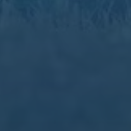
一套简化的个人评估模型，将热门球队的选择分解为几项关键问题 首
先 这支热门的真实实力与市场印象是否存在明显偏差 其次 当前让球
是否合理反映实力差距 是否因为热度被高估 然后 球队风格是否适合
当前深浅盘位 比如碾压型热门是否配得上大让球 务实型热门是否更适
合中浅盘 最后 要结合赛程动机 伤停情况 盘口变化来校正初步判断。
在这个过程中，保持资金管理与风险控制同样重要，不要因为一支热
门球队的连续赢盘就盲目加注，也不要因为短期波动否定长期逻辑。
通过在让球站上不断复盘自己的选择，优化评估模型，才能真正做到
用理性而非情绪解读世界杯热门球队。
上一篇：提升世界杯下注胜率的实用技巧
下一篇：2026世界杯竞猜热门赛事推荐
金年会