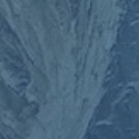
不同热门球队在让球环境下的表现差异巨大，将热门按风格分