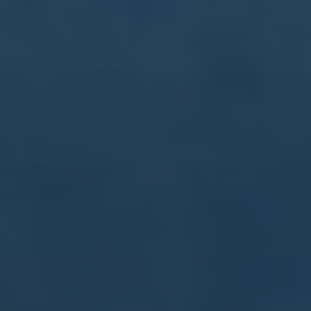
地址：
河北省石家庄市井陉县威州镇
邮箱：admin@nebulalucky.com
友情链接
客服热线(服务时间：9:00-18:00)
025-7086397
扫一扫，关注公众号
Copyright 2024
金年会-jinnianhui金年会·(金字招牌)诚信至上
All
</
Rights by
金年会