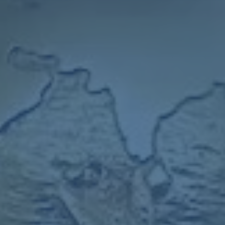
世界杯让球分析的第一步，是弄清楚让球到底在抵消什么。简单
说，让球就是通过给弱队“虚拟进球” 来平衡双方实力，让热门球队赢
球并不一定能让玩家赢盘。例如巴西对阵一支中等实力球队，可能开
出巴西让一球半，这时即便巴西一球小胜，盘面上依然算输。也正因
为如此，在任何一个专业的世界杯让球站上，你看到的讨论，重点往
往不是谁能赢球，而是谁能在让球条件下赢盘。很多新手只盯着热门
球队的名气，却忽略了让球门槛已经抬得很高，结果出现“赢球却输盘”
的尴尬局面。理解这一点，是所有分析的起点，也是防止被热门球队
“光环”蒙蔽的关键。