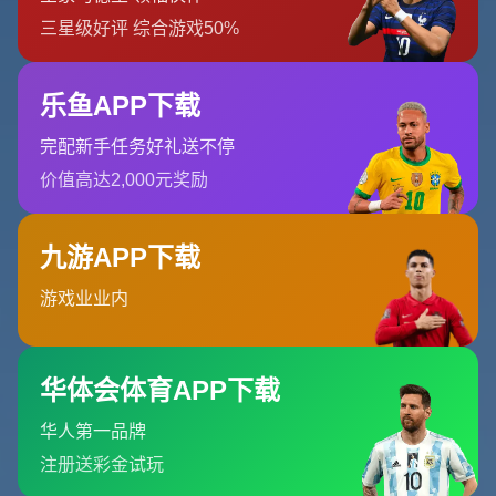
在世界杯这样级别的赛事里，所谓的热门球队并不等于稳赚不赔
的选择，尤其当你进入一个专门做让球分析和讨论的“让球站”时，所有
光环都会被转化成数据和盘口。很多人会直觉性地站在豪门一侧，却
忽略了让球本身就是一种“平衡器” 它会悄悄地把热门球队的优势吃掉
一部分。想在世界杯期间提高自己的胜率，就必须学会从让球视角重
新审视每一支热门球队，理解庄家意图，识别虚高赔率和价值盘口，
这也是本指南的核心目的。