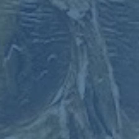
从数据看热门 实力标签背后的真实含金量
在一个成熟的让球站里，热门球队从来不是靠印象来定义的，而
是被多维数据不断校正。通常需要重点观察几类指标 首先是进攻效率
和转化率，不是简单的场均进球，而是每次射门、每次关键传球能否
转化为有效威胁。比如有的球队射门多但有效射正少，在大让球盘里
就存在明显风险。其次是防守稳定性，包括被射门次数、禁区内防守
对抗成功率、定位球失球率等，热门球队若是防线不稳，一旦盘口开
得较深，让球方就容易被绝平或偷一个客场进球，导致输盘。第三是
节奏控制能力，世界杯这种杯赛淘汰制下，很多强队在取得领先后会
主动降节奏，甚至保守控球，导致赢球但净胜球不足以覆盖让球。通
过这些数据，可以更客观地识别所谓热门到底是“盘稳型”还是“易翻车
型”，这在让球选择上差别极大。
盘口走势解读 庄家如何处理热门球队热度
让球盘口本身也是一个极具信息量的信号源。在世界杯这样的全
球盛事，热门球队通常会吸引大量非专业资金，而庄家需要通过调整
让球和水位来平衡两边注码，从而显露其真实看法。一个典型的信号