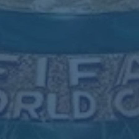
胜局后收缩”的习惯，一些球队在取得领先后会转入保守模式，尤其在
面对硬仗时，更注重结果而非净胜球，导致让球盘的容错空间明显变
小。进行世界杯热门球队让球分析时，一定要把赛程位置、出线形势
和球队历史战术选择一并纳入考量，而不是只看阵容纸面实力。
善用让球站资源 从数据工具到社区观点筛选
专业的世界杯让球站通常会提供多种辅助工具和信息模块，包括
指数变动图、机构分歧度、历史盘路统计以及战术数据可视化等。合
理使用这些工具，可以有效减少个人主观偏见。例如，通过盘路统计
可以看到 某支热门球队在最近几届大赛中，在让一球以上盘面上的胜
率明显低于市场预期 这往往比单一场次的信息更有参考价值。让球站
的社区讨论区也值得关注，但需要学会筛选观点 对那些只基于“名气”
“情怀”做判断的言论保持警惕，而对能够提供具体数据 支持理由 明确
盘口逻辑的分析给予更高权重。在此基础上形成自己的判断框架，而
不是简单跟单，才能在热门球队相关盘口上保持长期稳定。
构建个人热门球队评估模型 控制节奏与风险
综合以上思路，每个参与世界杯让球分析的人，都可以尝试建立