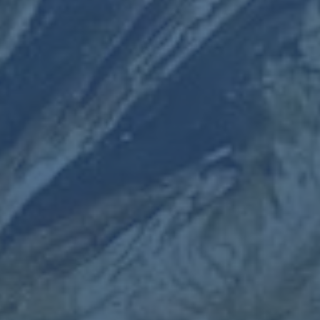
在不断的热门资金涌入下升至让一球球半。但如果深入分析基本面就
会发现 一方面 豪门在此前热身赛中进攻表现飘忽不定，靠个人能力解
决问题居多，整体配合并不成熟 另一方面 对手防线紧凑，反击速度极
快，并且具备良好的定位球威胁。在这种情况下，让一球的初盘还算
合理，而后期升盘更多是在迎合大众情绪。比赛结果是豪门艰难一球
小胜，赢球却输盘，而在让球站上，那些提前识别到盘口虚高、坚持
选择受让一球球半一方的玩家反而成为赢家。这个案例说明 遇到热门
球队时 不要只问谁更强 而要问 盘口是否已经把实力差距放大到了不
合理的程度。
结合赛程与动机 热门球队战意是隐藏变量
世界杯是短期赛会制 不同阶段热门球队的战意会发生微妙变化，
这是让球站资深玩家非常看重的隐性因素。在小组赛首轮，热门队伍
往往倾向稳健开局，不愿在尚未熟悉对手前冒险压得太靠上，这种情
况下，深盘热门值得谨慎对待。而在第二第三轮，如果出现净胜球竞
争或必须大胜才有出线机会，热门球队就会显著提高进攻投入，这时
深盘反而可能更有价值。在淘汰赛阶段，则要考虑是否存在“及早锁定