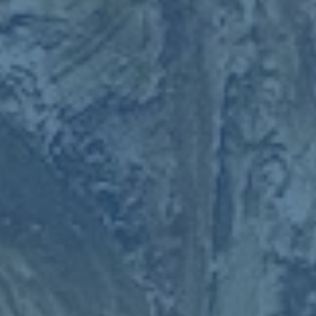
是 开盘给出合理让球 后期热度集中在热门一侧 但盘口却没有继续升
球 只通过微调水位来导流。这种情况下，多半说明庄家对热门大胜并
不完全信任，只是顺势利用大众心理收取热门筹码。相反，如果一支
热门球队在名气上占优，但初盘只是浅让，后期盘面还出现降盘甚至
退回平手，让球站的老手往往会高度警惕，这通常意味着基本面与公
众预期出现明显背离。通过观察 初盘 中盘 临盘 的演变，再结合新闻
伤停和舆论情绪，可以判断庄家是在“诱上”还是“刻意降温”，从而选择
跟随或逆向。
热门球队类型划分 找准适合让球的风格