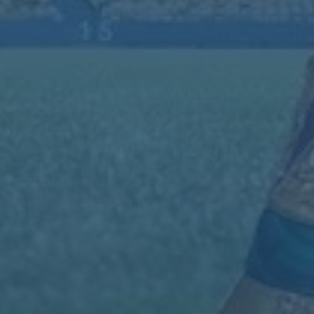
传统的世界杯预测往往停留在赛前分析
调整。这样的方式在信息有限的年代有其合
球迷和分析者可以即时得知控球率、射门次数
赛前押注”升级为“动态跟踪与实时判断”。