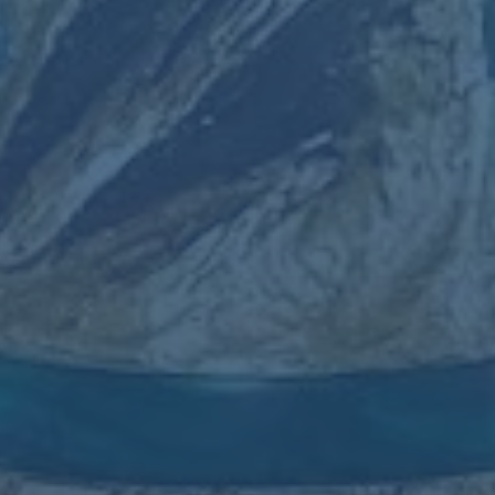
阶段，比如查看球队世界排名、历史交锋战绩、主力阵容构成等，然后在
理性，却很难称得上
实时最佳
。如今情况完全不同，实时数据平台、直播
、预期进球值xG甚至是球员在场上的实际移动轨迹。当观赛体验从“看结果
想要在世界杯这样节奏紧凑、冷门频出的赛事中做出更接近真相的判断，就