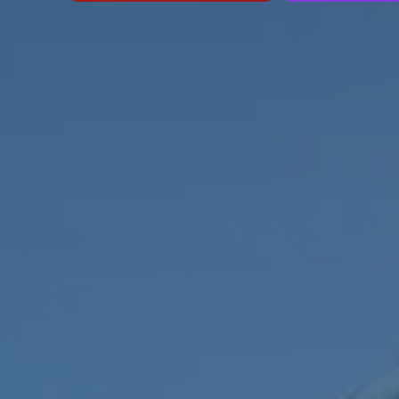
践。
从赛前预测到实时判断的升级